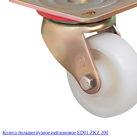
Колесо большегрузное нейлоновое ED01 ZKZ 200