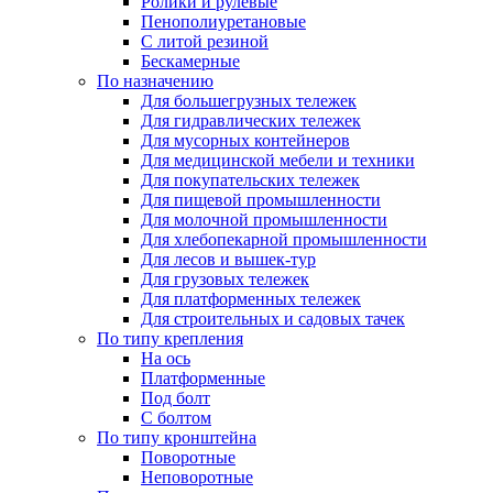
Ролики и рулевые
Пенополиуретановые
С литой резиной
Бескамерные
По назначению
Для большегрузных тележек
Для гидравлических тележек
Для мусорных контейнеров
Для медицинской мебели и техники
Для покупательских тележек
Для пищевой промышленности
Для молочной промышленности
Для хлебопекарной промышленности
Для лесов и вышек-тур
Для грузовых тележек
Для платформенных тележек
Для строительных и садовых тачек
По типу крепления
На ось
Платформенные
Под болт
С болтом
По типу кронштейна
Поворотные
Неповоротные