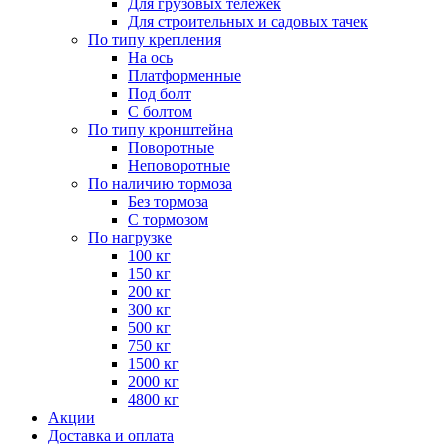
Для грузовых тележек
Для строительных и садовых тачек
По типу крепления
На ось
Платформенные
Под болт
С болтом
По типу кронштейна
Поворотные
Неповоротные
По наличию тормоза
Без тормоза
С тормозом
По нагрузке
100 кг
150 кг
200 кг
300 кг
500 кг
750 кг
1500 кг
2000 кг
4800 кг
Акции
Доставка и оплата