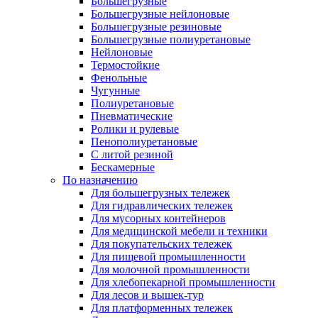
Большегрузные
Большегрузные нейлоновые
Большегрузные резиновые
Большегрузные полиуретановые
Нейлоновые
Термостойкие
Фенольные
Чугунные
Полиуретановые
Пневматические
Ролики и рулевые
Пенополиуретановые
С литой резиной
Бескамерные
По назначению
Для большегрузных тележек
Для гидравлических тележек
Для мусорных контейнеров
Для медицинской мебели и техники
Для покупательских тележек
Для пищевой промышленности
Для молочной промышленности
Для хлебопекарной промышленности
Для лесов и вышек-тур
Для платформенных тележек