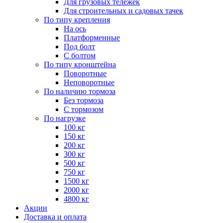
Для грузовых тележек
Для строительных и садовых тачек
По типу крепления
На ось
Платформенные
Под болт
С болтом
По типу кронштейна
Поворотные
Неповоротные
По наличию тормоза
Без тормоза
С тормозом
По нагрузке
100 кг
150 кг
200 кг
300 кг
500 кг
750 кг
1500 кг
2000 кг
4800 кг
Акции
Доставка и оплата