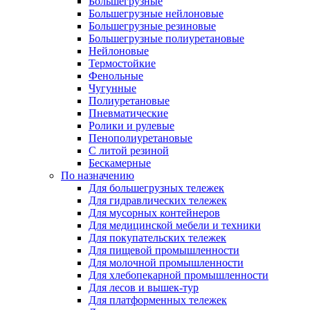
Большегрузные
Большегрузные нейлоновые
Большегрузные резиновые
Большегрузные полиуретановые
Нейлоновые
Термостойкие
Фенольные
Чугунные
Полиуретановые
Пневматические
Ролики и рулевые
Пенополиуретановые
С литой резиной
Бескамерные
По назначению
Для большегрузных тележек
Для гидравлических тележек
Для мусорных контейнеров
Для медицинской мебели и техники
Для покупательских тележек
Для пищевой промышленности
Для молочной промышленности
Для хлебопекарной промышленности
Для лесов и вышек-тур
Для платформенных тележек