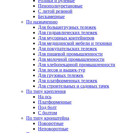
Ролики и рулевые
Пенополиуретановые
С литой резиной
Бескамерные
По назначению
Для большегрузных тележек
Для гидравлических тележек
Для мусорных контейнеров
Для медицинской мебели и техники
Для покупательских тележек
Для пищевой промышленности
Для молочной промышленности
Для хлебопекарной промышленности
Для лесов и вышек-тур
Для грузовых тележек
Для платформенных тележек
Для строительных и садовых тачек
По типу крепления
На ось
Платформенные
Под болт
С болтом
По типу кронштейна
Поворотные
Неповоротные