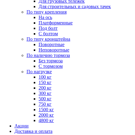
Для грузовых тележек
Для строительных и садовых тачек
По типу крепления
На ось
Платформенные
Под болт
С болтом
По типу кронштейна
Поворотные
Неповоротные
По наличию тормоза
Без тормоза
С тормозом
По нагрузке
100 кг
150 кг
200 кг
300 кг
500 кг
750 кг
1500 кг
2000 кг
4800 кг
Акции
Доставка и оплата