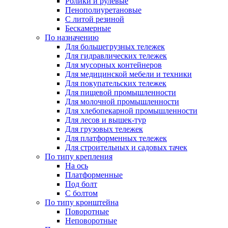
Ролики и рулевые
Пенополиуретановые
С литой резиной
Бескамерные
По назначению
Для большегрузных тележек
Для гидравлических тележек
Для мусорных контейнеров
Для медицинской мебели и техники
Для покупательских тележек
Для пищевой промышленности
Для молочной промышленности
Для хлебопекарной промышленности
Для лесов и вышек-тур
Для грузовых тележек
Для платформенных тележек
Для строительных и садовых тачек
По типу крепления
На ось
Платформенные
Под болт
С болтом
По типу кронштейна
Поворотные
Неповоротные