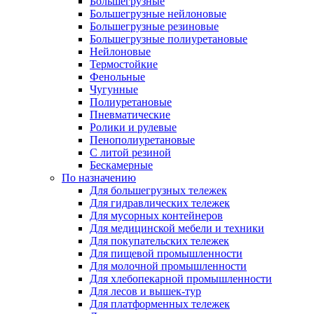
Большегрузные
Большегрузные нейлоновые
Большегрузные резиновые
Большегрузные полиуретановые
Нейлоновые
Термостойкие
Фенольные
Чугунные
Полиуретановые
Пневматические
Ролики и рулевые
Пенополиуретановые
С литой резиной
Бескамерные
По назначению
Для большегрузных тележек
Для гидравлических тележек
Для мусорных контейнеров
Для медицинской мебели и техники
Для покупательских тележек
Для пищевой промышленности
Для молочной промышленности
Для хлебопекарной промышленности
Для лесов и вышек-тур
Для платформенных тележек