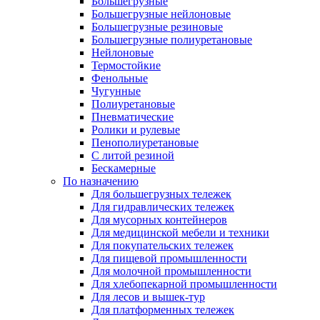
Большегрузные
Большегрузные нейлоновые
Большегрузные резиновые
Большегрузные полиуретановые
Нейлоновые
Термостойкие
Фенольные
Чугунные
Полиуретановые
Пневматические
Ролики и рулевые
Пенополиуретановые
С литой резиной
Бескамерные
По назначению
Для большегрузных тележек
Для гидравлических тележек
Для мусорных контейнеров
Для медицинской мебели и техники
Для покупательских тележек
Для пищевой промышленности
Для молочной промышленности
Для хлебопекарной промышленности
Для лесов и вышек-тур
Для платформенных тележек