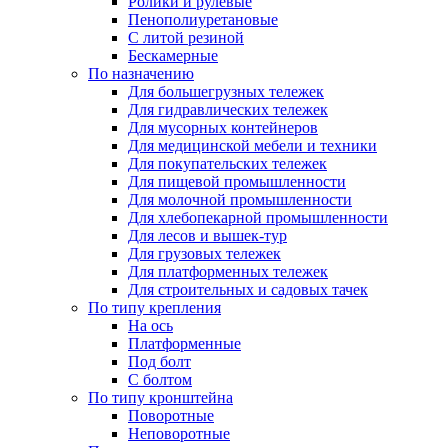
Ролики и рулевые
Пенополиуретановые
С литой резиной
Бескамерные
По назначению
Для большегрузных тележек
Для гидравлических тележек
Для мусорных контейнеров
Для медицинской мебели и техники
Для покупательских тележек
Для пищевой промышленности
Для молочной промышленности
Для хлебопекарной промышленности
Для лесов и вышек-тур
Для грузовых тележек
Для платформенных тележек
Для строительных и садовых тачек
По типу крепления
На ось
Платформенные
Под болт
С болтом
По типу кронштейна
Поворотные
Неповоротные