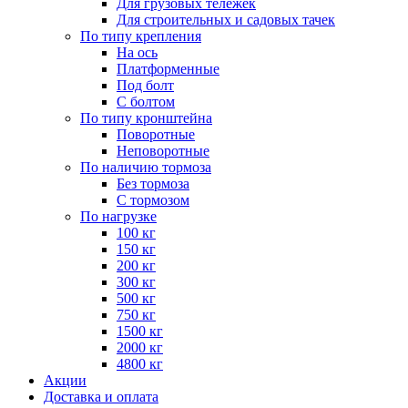
Для грузовых тележек
Для строительных и садовых тачек
По типу крепления
На ось
Платформенные
Под болт
С болтом
По типу кронштейна
Поворотные
Неповоротные
По наличию тормоза
Без тормоза
С тормозом
По нагрузке
100 кг
150 кг
200 кг
300 кг
500 кг
750 кг
1500 кг
2000 кг
4800 кг
Акции
Доставка и оплата