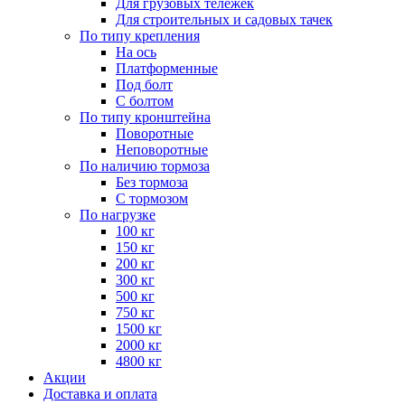
Для грузовых тележек
Для строительных и садовых тачек
По типу крепления
На ось
Платформенные
Под болт
С болтом
По типу кронштейна
Поворотные
Неповоротные
По наличию тормоза
Без тормоза
С тормозом
По нагрузке
100 кг
150 кг
200 кг
300 кг
500 кг
750 кг
1500 кг
2000 кг
4800 кг
Акции
Доставка и оплата