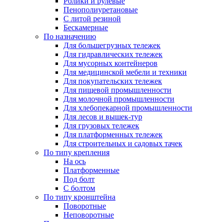
Ролики и рулевые
Пенополиуретановые
С литой резиной
Бескамерные
По назначению
Для большегрузных тележек
Для гидравлических тележек
Для мусорных контейнеров
Для медицинской мебели и техники
Для покупательских тележек
Для пищевой промышленности
Для молочной промышленности
Для хлебопекарной промышленности
Для лесов и вышек-тур
Для грузовых тележек
Для платформенных тележек
Для строительных и садовых тачек
По типу крепления
На ось
Платформенные
Под болт
С болтом
По типу кронштейна
Поворотные
Неповоротные