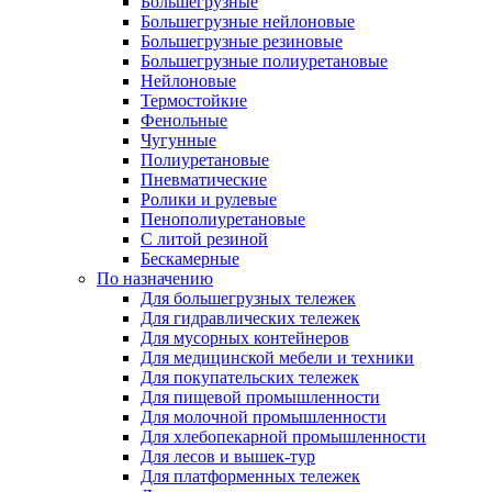
Большегрузные
Большегрузные нейлоновые
Большегрузные резиновые
Большегрузные полиуретановые
Нейлоновые
Термостойкие
Фенольные
Чугунные
Полиуретановые
Пневматические
Ролики и рулевые
Пенополиуретановые
С литой резиной
Бескамерные
По назначению
Для большегрузных тележек
Для гидравлических тележек
Для мусорных контейнеров
Для медицинской мебели и техники
Для покупательских тележек
Для пищевой промышленности
Для молочной промышленности
Для хлебопекарной промышленности
Для лесов и вышек-тур
Для платформенных тележек