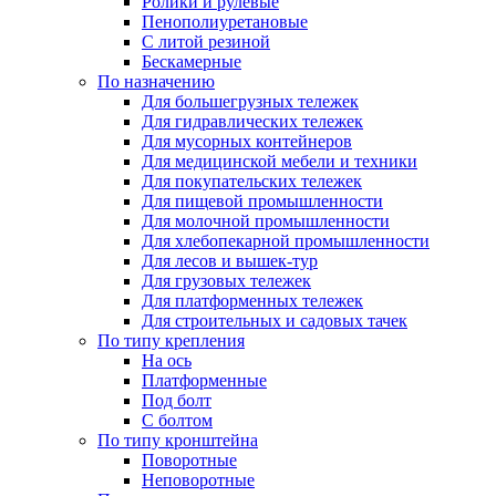
Ролики и рулевые
Пенополиуретановые
С литой резиной
Бескамерные
По назначению
Для большегрузных тележек
Для гидравлических тележек
Для мусорных контейнеров
Для медицинской мебели и техники
Для покупательских тележек
Для пищевой промышленности
Для молочной промышленности
Для хлебопекарной промышленности
Для лесов и вышек-тур
Для грузовых тележек
Для платформенных тележек
Для строительных и садовых тачек
По типу крепления
На ось
Платформенные
Под болт
С болтом
По типу кронштейна
Поворотные
Неповоротные