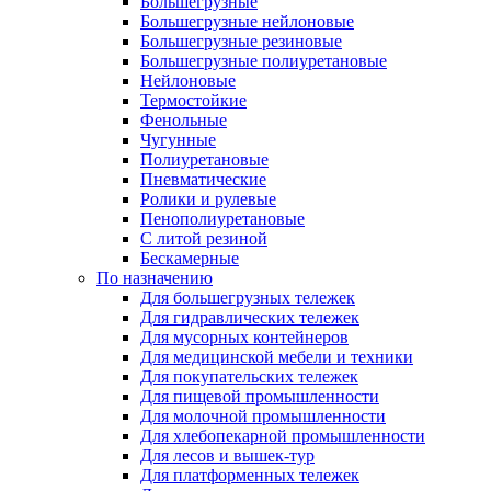
Большегрузные
Большегрузные нейлоновые
Большегрузные резиновые
Большегрузные полиуретановые
Нейлоновые
Термостойкие
Фенольные
Чугунные
Полиуретановые
Пневматические
Ролики и рулевые
Пенополиуретановые
С литой резиной
Бескамерные
По назначению
Для большегрузных тележек
Для гидравлических тележек
Для мусорных контейнеров
Для медицинской мебели и техники
Для покупательских тележек
Для пищевой промышленности
Для молочной промышленности
Для хлебопекарной промышленности
Для лесов и вышек-тур
Для платформенных тележек