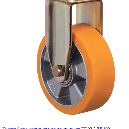
Колесо большегрузное полиуретановое ED02 ABP 100