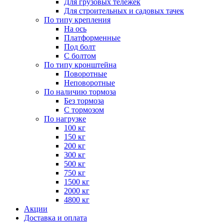
Для грузовых тележек
Для строительных и садовых тачек
По типу крепления
На ось
Платформенные
Под болт
С болтом
По типу кронштейна
Поворотные
Неповоротные
По наличию тормоза
Без тормоза
С тормозом
По нагрузке
100 кг
150 кг
200 кг
300 кг
500 кг
750 кг
1500 кг
2000 кг
4800 кг
Акции
Доставка и оплата