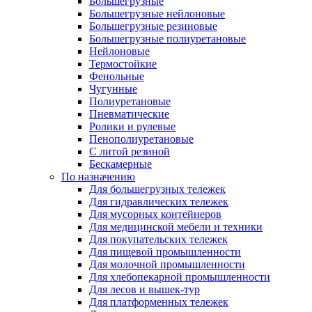
Большегрузные
Большегрузные нейлоновые
Большегрузные резиновые
Большегрузные полиуретановые
Нейлоновые
Термостойкие
Фенольные
Чугунные
Полиуретановые
Пневматические
Ролики и рулевые
Пенополиуретановые
С литой резиной
Бескамерные
По назначению
Для большегрузных тележек
Для гидравлических тележек
Для мусорных контейнеров
Для медицинской мебели и техники
Для покупательских тележек
Для пищевой промышленности
Для молочной промышленности
Для хлебопекарной промышленности
Для лесов и вышек-тур
Для платформенных тележек