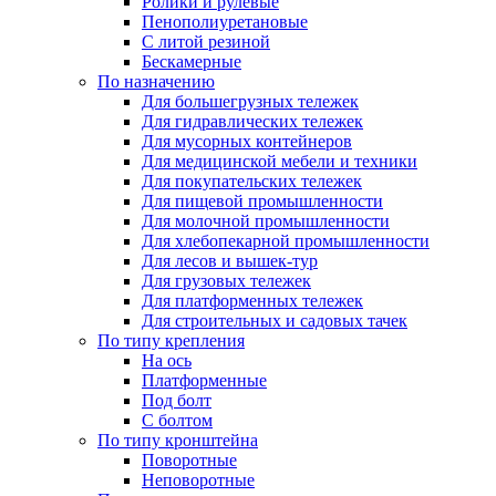
Ролики и рулевые
Пенополиуретановые
С литой резиной
Бескамерные
По назначению
Для большегрузных тележек
Для гидравлических тележек
Для мусорных контейнеров
Для медицинской мебели и техники
Для покупательских тележек
Для пищевой промышленности
Для молочной промышленности
Для хлебопекарной промышленности
Для лесов и вышек-тур
Для грузовых тележек
Для платформенных тележек
Для строительных и садовых тачек
По типу крепления
На ось
Платформенные
Под болт
С болтом
По типу кронштейна
Поворотные
Неповоротные