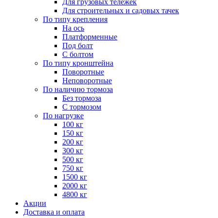
Для грузовых тележек
Для строительных и садовых тачек
По типу крепления
На ось
Платформенные
Под болт
С болтом
По типу кронштейна
Поворотные
Неповоротные
По наличию тормоза
Без тормоза
С тормозом
По нагрузке
100 кг
150 кг
200 кг
300 кг
500 кг
750 кг
1500 кг
2000 кг
4800 кг
Акции
Доставка и оплата