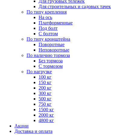
Для грузовых тележек
Для строительных и садовых тачек
По типу крепления
На ось
Платформенные
Под болт
С болтом
По типу кронштейна
Поворотные
Неповоротные
По наличию тормоза
Без тормоза
С тормозом
По нагрузке
100 кг
150 кг
200 кг
300 кг
500 кг
750 кг
1500 кг
2000 кг
4800 кг
Акции
Доставка и оплата