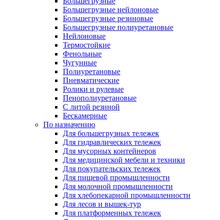
Большегрузные
Большегрузные нейлоновые
Большегрузные резиновые
Большегрузные полиуретановые
Нейлоновые
Термостойкие
Фенольные
Чугунные
Полиуретановые
Пневматические
Ролики и рулевые
Пенополиуретановые
С литой резиной
Бескамерные
По назначению
Для большегрузных тележек
Для гидравлических тележек
Для мусорных контейнеров
Для медицинской мебели и техники
Для покупательских тележек
Для пищевой промышленности
Для молочной промышленности
Для хлебопекарной промышленности
Для лесов и вышек-тур
Для платформенных тележек