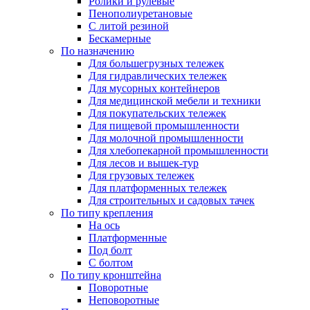
Ролики и рулевые
Пенополиуретановые
С литой резиной
Бескамерные
По назначению
Для большегрузных тележек
Для гидравлических тележек
Для мусорных контейнеров
Для медицинской мебели и техники
Для покупательских тележек
Для пищевой промышленности
Для молочной промышленности
Для хлебопекарной промышленности
Для лесов и вышек-тур
Для грузовых тележек
Для платформенных тележек
Для строительных и садовых тачек
По типу крепления
На ось
Платформенные
Под болт
С болтом
По типу кронштейна
Поворотные
Неповоротные