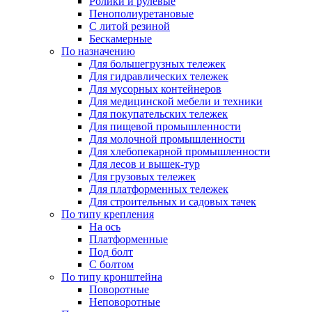
Ролики и рулевые
Пенополиуретановые
С литой резиной
Бескамерные
По назначению
Для большегрузных тележек
Для гидравлических тележек
Для мусорных контейнеров
Для медицинской мебели и техники
Для покупательских тележек
Для пищевой промышленности
Для молочной промышленности
Для хлебопекарной промышленности
Для лесов и вышек-тур
Для грузовых тележек
Для платформенных тележек
Для строительных и садовых тачек
По типу крепления
На ось
Платформенные
Под болт
С болтом
По типу кронштейна
Поворотные
Неповоротные