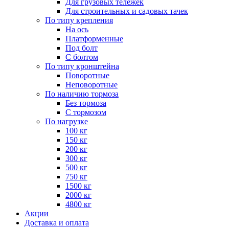
Для грузовых тележек
Для строительных и садовых тачек
По типу крепления
На ось
Платформенные
Под болт
С болтом
По типу кронштейна
Поворотные
Неповоротные
По наличию тормоза
Без тормоза
С тормозом
По нагрузке
100 кг
150 кг
200 кг
300 кг
500 кг
750 кг
1500 кг
2000 кг
4800 кг
Акции
Доставка и оплата