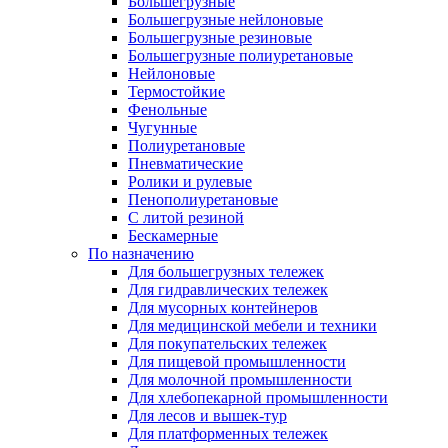
Большегрузные
Большегрузные нейлоновые
Большегрузные резиновые
Большегрузные полиуретановые
Нейлоновые
Термостойкие
Фенольные
Чугунные
Полиуретановые
Пневматические
Ролики и рулевые
Пенополиуретановые
С литой резиной
Бескамерные
По назначению
Для большегрузных тележек
Для гидравлических тележек
Для мусорных контейнеров
Для медицинской мебели и техники
Для покупательских тележек
Для пищевой промышленности
Для молочной промышленности
Для хлебопекарной промышленности
Для лесов и вышек-тур
Для платформенных тележек