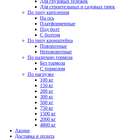
Для грузовых тележек
Для строительных и садовых тачек
По типу крепления
На ось
Платформенные
Под болт
С болтом
По типу кронштейна
Поворотные
Неповоротные
По наличию тормоза
Без тормоза
С тормозом
По нагрузке
100 кг
150 кг
200 кг
300 кг
500 кг
750 кг
1500 кг
2000 кг
4800 кг
Акции
Доставка и оплата