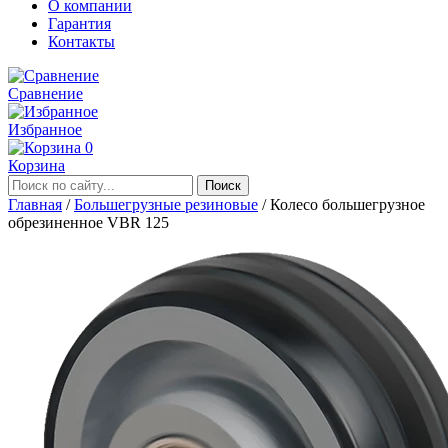
О компании
Гарантия
Контакты
Сравнение
Избранное
0
Корзина
Главная
/
Большегрузные резиновые
/
Колесо большегрузное
обрезиненное VBR 125