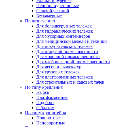
Ролики и рулевые
Пенополиуретановые
С литой резиной
Бескамерные
По назначению
Для большегрузных тележек
Для гидравлических тележек
Для мусорных контейнеров
Для медицинской мебели и техники
Для покупательских тележек
Для пищевой промышленности
Для молочной промышленности
Для хлебопекарной промышленности
Для лесов и вышек-тур
Для грузовых тележек
Для платформенных тележек
Для строительных и садовых тачек
По типу крепления
На ось
Платформенные
Под болт
С болтом
По типу кронштейна
Поворотные
Неповоротные