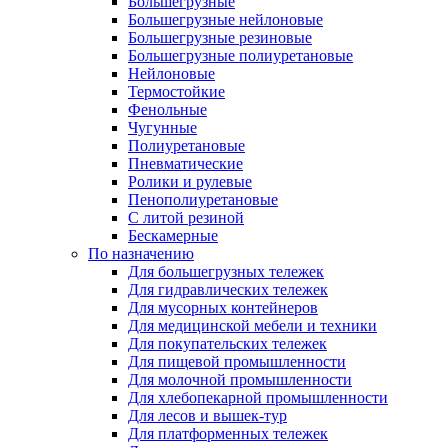
Большегрузные
Большегрузные нейлоновые
Большегрузные резиновые
Большегрузные полиуретановые
Нейлоновые
Термостойкие
Фенольные
Чугунные
Полиуретановые
Пневматические
Ролики и рулевые
Пенополиуретановые
С литой резиной
Бескамерные
По назначению
Для большегрузных тележек
Для гидравлических тележек
Для мусорных контейнеров
Для медицинской мебели и техники
Для покупательских тележек
Для пищевой промышленности
Для молочной промышленности
Для хлебопекарной промышленности
Для лесов и вышек-тур
Для платформенных тележек