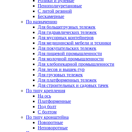
Ролики и рулевые
Пенополиуретановые
С литой резиной
Бескамерные
По назначению
Для большегрузных тележек
Для гидравлических тележек
Для мусорных контейнеров
Для медицинской мебели и техники
Для покупательских тележек
Для пищевой промышленности
Для молочной промышленности
Для хлебопекарной промышленности
Для лесов и вышек-тур
Для грузовых тележек
Для платформенных тележек
Для строительных и садовых тачек
По типу крепления
На ось
Платформенные
Под болт
С болтом
По типу кронштейна
Поворотные
Неповоротные