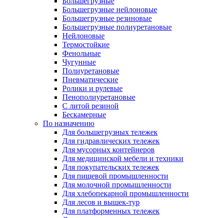
Большегрузные
Большегрузные нейлоновые
Большегрузные резиновые
Большегрузные полиуретановые
Нейлоновые
Термостойкие
Фенольные
Чугунные
Полиуретановые
Пневматические
Ролики и рулевые
Пенополиуретановые
С литой резиной
Бескамерные
По назначению
Для большегрузных тележек
Для гидравлических тележек
Для мусорных контейнеров
Для медицинской мебели и техники
Для покупательских тележек
Для пищевой промышленности
Для молочной промышленности
Для хлебопекарной промышленности
Для лесов и вышек-тур
Для платформенных тележек