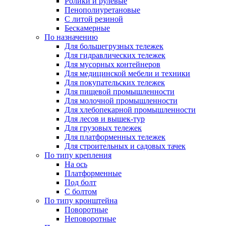
Ролики и рулевые
Пенополиуретановые
С литой резиной
Бескамерные
По назначению
Для большегрузных тележек
Для гидравлических тележек
Для мусорных контейнеров
Для медицинской мебели и техники
Для покупательских тележек
Для пищевой промышленности
Для молочной промышленности
Для хлебопекарной промышленности
Для лесов и вышек-тур
Для грузовых тележек
Для платформенных тележек
Для строительных и садовых тачек
По типу крепления
На ось
Платформенные
Под болт
С болтом
По типу кронштейна
Поворотные
Неповоротные