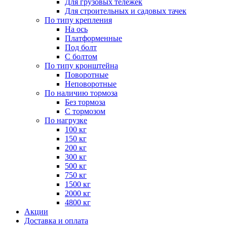
Для грузовых тележек
Для строительных и садовых тачек
По типу крепления
На ось
Платформенные
Под болт
С болтом
По типу кронштейна
Поворотные
Неповоротные
По наличию тормоза
Без тормоза
С тормозом
По нагрузке
100 кг
150 кг
200 кг
300 кг
500 кг
750 кг
1500 кг
2000 кг
4800 кг
Акции
Доставка и оплата