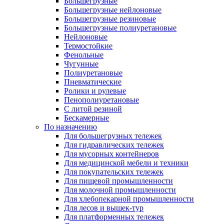
Большегрузные
Большегрузные нейлоновые
Большегрузные резиновые
Большегрузные полиуретановые
Нейлоновые
Термостойкие
Фенольные
Чугунные
Полиуретановые
Пневматические
Ролики и рулевые
Пенополиуретановые
С литой резиной
Бескамерные
По назначению
Для большегрузных тележек
Для гидравлических тележек
Для мусорных контейнеров
Для медицинской мебели и техники
Для покупательских тележек
Для пищевой промышленности
Для молочной промышленности
Для хлебопекарной промышленности
Для лесов и вышек-тур
Для платформенных тележек